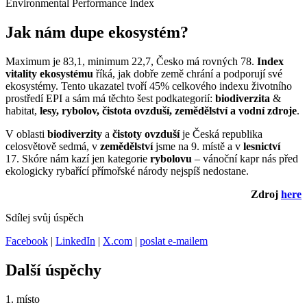
Environmental Performance Index
Jak nám dupe ekosystém?
Maximum je 83,1, minimum 22,7, Česko má rovných 78.
Index
vitality ekosystému
říká, jak dobře země chrání a podporují své
ekosystémy. Tento ukazatel tvoří 45% celkového indexu životního
prostředí EPI a sám má těchto šest podkategorií:
biodiverzita
&
habitat,
lesy, rybolov, čistota ovzduší, zemědělství a vodní zdroje
.
V oblasti
biodiverzity
a
čistoty ovzduší
je Česká republika
celosvětově sedmá, v
zemědělství
jsme na 9. místě a v
lesnictví
17. Skóre nám kazí jen kategorie
rybolovu
– vánoční kapr nás před
ekologicky rybařící přímořské národy nejspíš nedostane.
Zdroj
here
Sdílej svůj úspěch
Facebook
|
LinkedIn
|
X.com
|
poslat e-mailem
Další úspěchy
1. místo