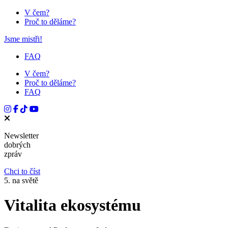
V čem?
Proč to děláme?
Jsme mistři!
FAQ
V čem?
Proč to děláme?
FAQ
Newsletter
dobrých
zpráv
Chci to číst
5. na světě
Vitalita ekosystému