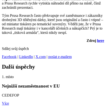
a Prusa Research rychle vytiskla náhradní díl přímo na místě, čímž
zachránili prezentaci.
Tým Prusa Research často překvapuje své zaměstnance i zákazníky
drobnými 3D tištěnými dárky, které jsou originální a často i vtipné –
od miniatur tiskáren po tematické suvenýry. Věděli jste, že v Prusa
Research mají tiskárny i v kanceláři účetních a nákupčích? Prý je to
taková „tisková armáda“, která nikdy nespí.
Zdroj
here
Sdílej svůj úspěch
Facebook
|
LinkedIn
|
X.com
|
poslat e-mailem
Další úspěchy
1. místo
Nejnižší nezaměstnanost v EU
CEDEFOP
Více