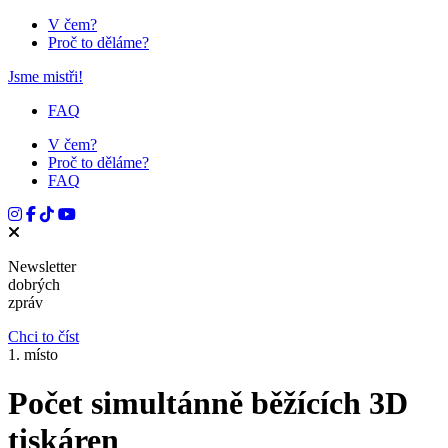
V čem?
Proč to děláme?
Jsme mistři!
FAQ
V čem?
Proč to děláme?
FAQ
Newsletter
dobrých
zpráv
Chci to číst
1. místo
Počet simultánně běžících 3D
tiskáren