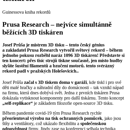
Guinessova kniha rekordů
Prusa Research – nejvíce simultánně
běžících 3D tiskáren
Josef Průša je mistrem
3D tisku – tento český génius
a zakladatel Prusa Research vytvořil světový rekord – během
jednoho pokusu rozběhl naráz 1096 3D tiskáren! Představte si
ten koncert: přes tisíc strojů tiskne současně, jen místo hudby
slyšíte šustění filamentů a bzučení motorů. tento svérázný
rekord padl
v
pražských Holešovicích..
Josef Průša
začal s 3D tiskem doma v garáži
, kde tiskl i pro své
děti malé hračky a náhradní díly do domácnosti – tak vznikl nápad
na firmu, která dnes dobývá svět. Jedna z prvních tiskáren Prusa
dokázala vytisknout komponenty pro další tiskárnu. Tento koncept
„self-replikace“
je základem filozofie open-source 3D tisku.
Během pandemie covid-19 tým Prusa Research rychle
přeorientoval výrobu na tisk ochranných pomůcek
, jako jsou
štíty a ventilátory, což ukázalo flexibilitu a
společenskou
odpovědnost
firmy. Jindy zase na konferenci selhala technika