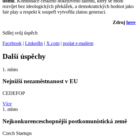
domů
. Kombinace českého hokejového talentu, který se mohl
rozvíjet bez ideologických překážek, a demokratických hodnot jako
fair play a respekt k soupeři vytvořila zlatou generaci.
Zdroj
here
Sdílej svůj úspěch
Facebook
|
LinkedIn
|
X.com
|
poslat e-mailem
Další úspěchy
1. místo
Nejnižší nezaměstnanost v EU
CEDEFOP
Více
1. místo
Nejkonkurenceschopnější postkomunistická země
Czech Startups