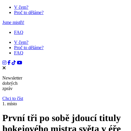
V čem?
Proč to děláme?
Jsme mistři!
FAQ
V čem?
Proč to děláme?
FAQ
Newsletter
dobrých
zpráv
Chci to číst
1. místo
První tři po sobě jdoucí tituly
hokejového mistra světa v éře