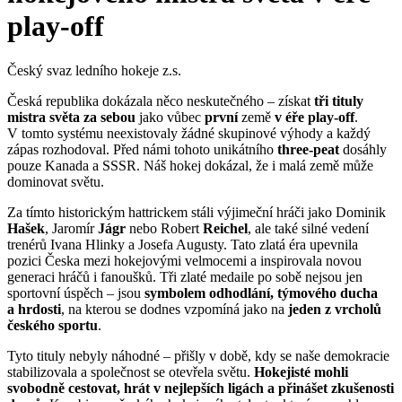
play-off
Český svaz ledního hokeje z.s.
Česká republika dokázala něco neskutečného – získat
tři tituly
mistra světa za sebou
jako vůbec
první
země
v éře play-off
.
V tomto systému neexistovaly žádné skupinové výhody a každý
zápas rozhodoval. Před námi tohoto unikátního
three-peat
dosáhly
pouze Kanada a SSSR. Náš hokej dokázal, že i malá země může
dominovat světu.
Za tímto historickým hattrickem stáli výjimeční hráči jako Dominik
Hašek
, Jaromír
Jágr
nebo Robert
Reichel
, ale také silné vedení
trenérů Ivana Hlinky a Josefa Augusty. Tato zlatá éra upevnila
pozici Česka mezi hokejovými velmocemi a inspirovala novou
generaci hráčů i fanoušků. Tři zlaté medaile po sobě nejsou jen
sportovní úspěch – jsou
symbolem odhodlání, týmového ducha
a hrdosti
, na kterou se dodnes vzpomíná jako na
jeden z vrcholů
českého sportu
.
Tyto tituly nebyly náhodné – přišly v době, kdy se naše demokracie
stabilizovala a společnost se otevřela světu.
Hokejisté mohli
svobodně cestovat, hrát v nejlepších ligách a přinášet zkušenosti