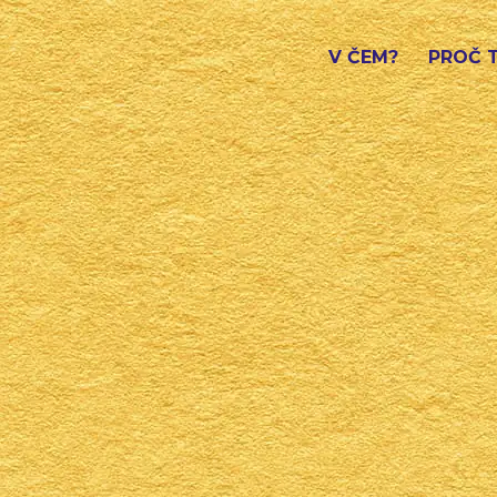
V ČEM?
PROČ 